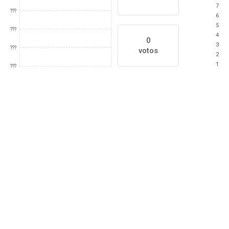
7
???
6
5
???
4
0
3
???
votos
2
1
???