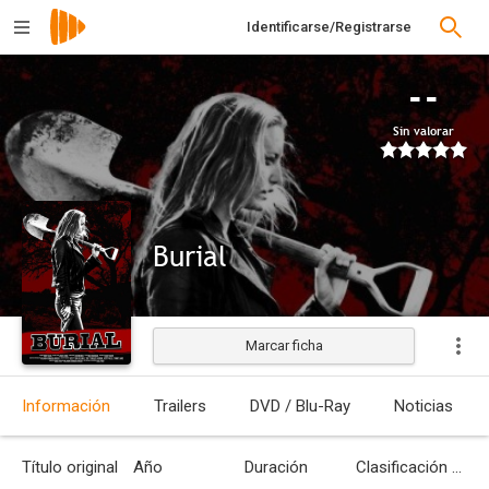
Identificarse/Registrarse
--
Sin valorar
Burial
Marcar ficha
Estrenada
Información
Trailers
DVD / Blu-Ray
Noticias
Título original
Año
Duración
Clasificación por edades