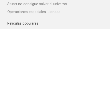
Stuart no consigue salvar el universo
Operaciones especiales: Lioness
Peliculas populares
Spider-Man: Brand New Day
La odisea
Obsession
La boca del diablo
El diablo viste de Prada 2
Top proveedores VOD
Amazon Prime Video
Netflix
Filmin
Movistar+