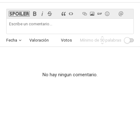
Fecha
Valoración
Votos
Mínimo de
Afinidad
50
palabras
No hay ningun comentario.