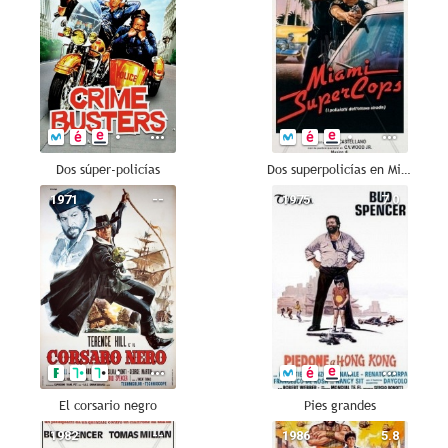
Dos súper-policías
Dos superpolicías en Miami
1971
--
1975
7.0
El corsario negro
Pies grandes
1982
--
1986
5.8