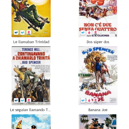
Le llamaban Trinidad
Dos súper dos
1971
7.0
1982
7.2
Le seguían llamando Trinidad
Banana Joe
1977
6.5
1985
5.1