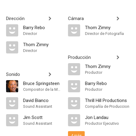
Dirección
Cámara
Barry Rebo
Thom Zimny
Director
Director de Fotografía
Thom Zimny
Director
Producción
Thom Zimny
Productor
Sonido
Bruce Springsteen
Barry Rebo
Compositor de la Música Original
Productor
David Bianco
Thrill Hill Productions
Sound Assistant
Compañía de Produccion
Jim Scott
Jon Landau
Sound Assistant
Productor Ejecutivo
4 más