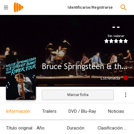
Identificarse/Registrarse
--
Sin valorar
Bruce Springsteen & the E Street Band: The River Tour, Tempe 1980
Estrenada
Marcar ficha
Información
Trailers
DVD / Blu-Ray
Noticias
Título original
Año
Duración
Clasificación por edades