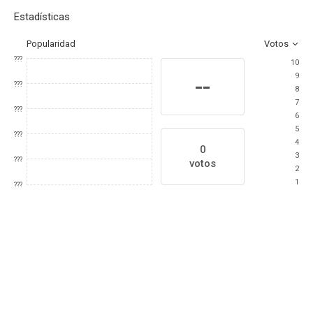
Estadísticas
Popularidad
Votos
???
10
9
--
???
8
7
???
6
5
???
4
0
3
???
votos
2
1
???