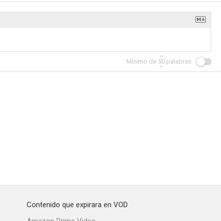
Mínimo de
50
palabras
Contenido que expirara en VOD