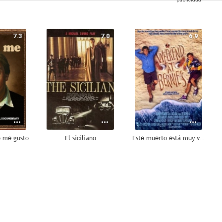
7.3
7.0
6.9
o me gusto
El siciliano
Este muerto está muy vivo
4.5
4.3
3.8