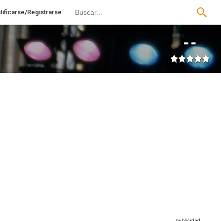
tificarse/Registrarse
--