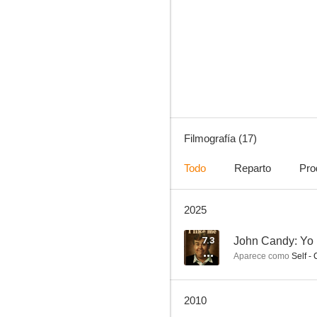
El Infierno Bajo Tierra
--
Filmografía (17)
Todo
Reparto
Pro
2025
Beatdown
7.3
John Candy: Yo
Aparece como
Self - 
2010