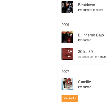
--
Beatdown
Productor Ejecutivo
2009
6.2
El Infierno Bajo 
Productor
9.0
30 for 30
Aparece como
Himsel
2007
7.7
Camille
Productor
Ver todo