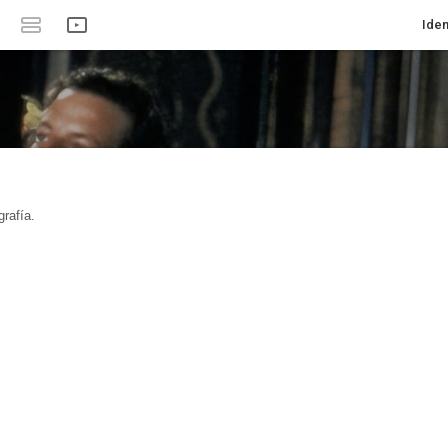
Iden
rafía.