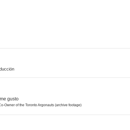
Timber Falls
Night Train
Wisdom, el de
--
--
ducción
Kings Ransom
El proyecto Manhattan
Héroe
 me gusto
Co-Owner of the Toronto Argonauts (archive footage)