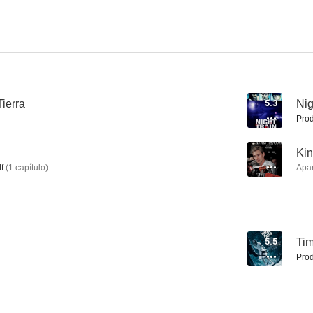
Tierra
5.3
Nig
Prod
--
Ki
f
(
1
capítulo
)
Apa
5.5
Tim
Prod