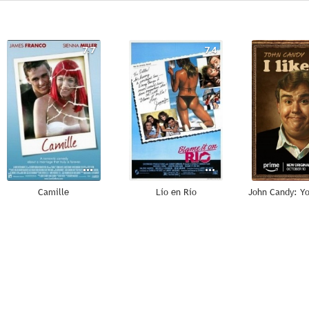
7.7
7.4
Camille
Lío en Río
John Candy: Y
5.5
5.3