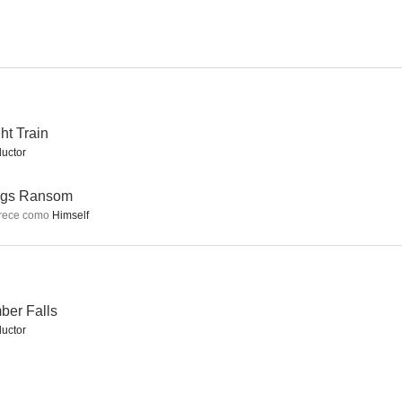
ht Train
uctor
ngs Ransom
rece como
Himself
ber Falls
uctor