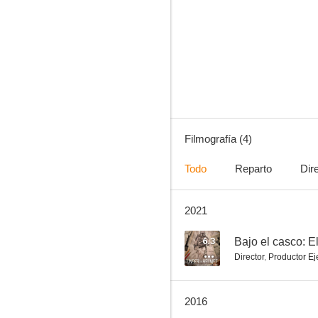
Los secretos de El Despertar de la Fuerza: Un viaje cinematográfico
Filmografía (4)
Todo
Reparto
Dir
2021
6.3
Bajo el casco: E
Director
,
Productor Ej
2016