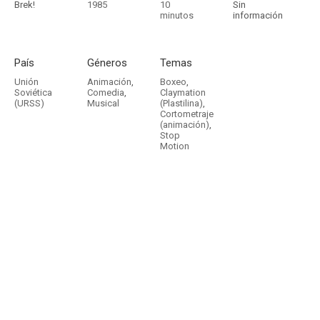
Brek!
1985
10
Sin
minutos
información
País
Géneros
Temas
Unión
Animación
,
Boxeo
,
Soviética
Comedia
,
Claymation
(URSS)
Musical
(Plastilina)
,
Cortometraje
(animación)
,
Stop
Motion