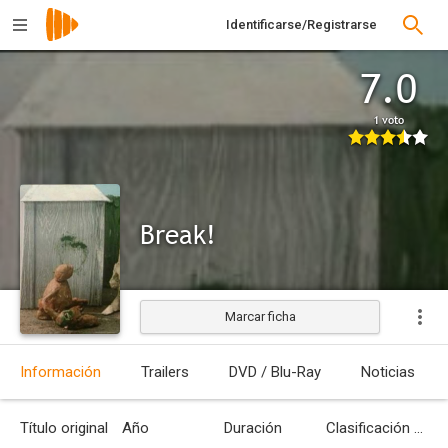
Identificarse/Registrarse
7.0
1 voto
Break!
Marcar ficha
Estrenada
Información
Trailers
DVD / Blu-Ray
Noticias
Título original
Año
Duración
Clasificación por edades