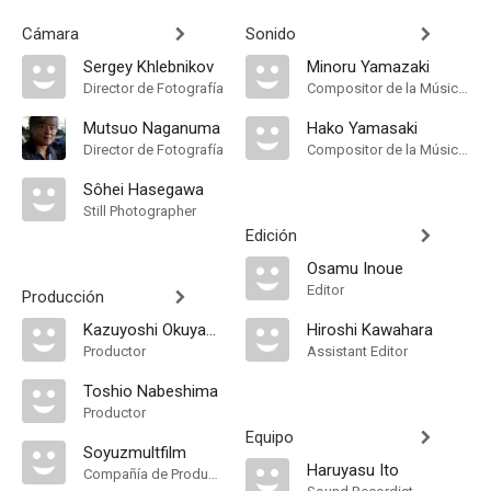
Cámara
Sonido
Sergey Khlebnikov
Minoru Yamazaki
Director de Fotografía
Compositor de la Música Original
Mutsuo Naganuma
Hako Yamasaki
Director de Fotografía
Compositor de la Música Original
Sôhei Hasegawa
Still Photographer
Edición
Osamu Inoue
Editor
Producción
Kazuyoshi Okuyama
Hiroshi Kawahara
Productor
Assistant Editor
Toshio Nabeshima
Productor
Equipo
Soyuzmultfilm
Haruyasu Ito
Compañía de Produccion