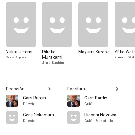
Yukari Usami
Rikako
Mayumi Kuroba
Yûko Wat
Murakami
Saeka Agawa
Komachi Wak
Junko Kashima
Dirección
Escritura
Garri Bardin
Garri Bardin
Director
Guión
Genji Nakamura
Hisashi Nozawa
Director
Guión Adaptado