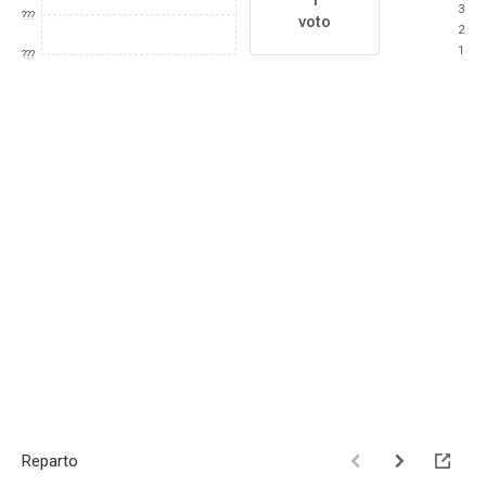
1
3
???
voto
2
1
???
Reparto