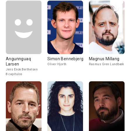
Angunnguaq
Simon Bennebjerg
Magnus Millang
Larsen
Oliver Hjorth
Rasmus Gren Lundbæk
Jens Enok Berthelsen
8 capítulos