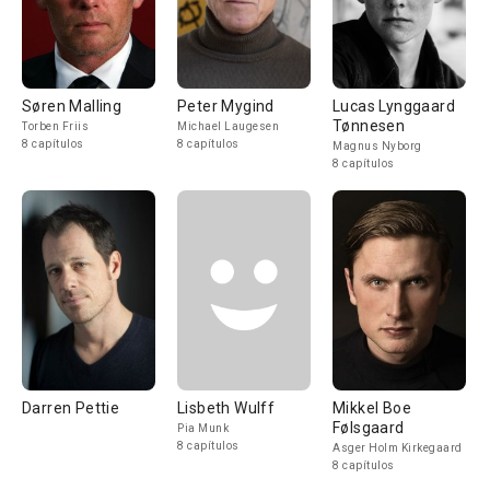
Søren Malling
Peter Mygind
Lucas Lynggaard
Tønnesen
Torben Friis
Michael Laugesen
8 capítulos
8 capítulos
Magnus Nyborg
8 capítulos
Darren Pettie
Lisbeth Wulff
Mikkel Boe
Følsgaard
Pia Munk
8 capítulos
Asger Holm Kirkegaard
8 capítulos