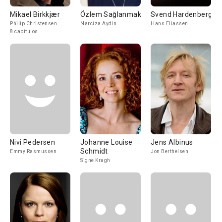
Mikael Birkkjær
Özlem Sağlanmak
Svend Hardenberg
Philip Christensen
Narciza Aydin
Hans Eliassen
8 capítulos
Nivi Pedersen
Johanne Louise
Jens Albinus
Schmidt
Emmy Rasmussen
Jon Berthelsen
Signe Kragh