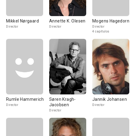
Mikkel Nørgaard
Annette K. Olesen
Mogens Hagedorn
Director
Director
Director
4 capítulos
Rumle Hammerich
Søren Kragh-
Jannik Johansen
Jacobsen
Director
Director
Director