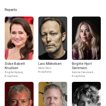
Reparto
Sidse Babett
Lars Mikkelsen
Birgitte Hjort
Knudsen
Sørensen
Søren Ravn
8 capítulos
Birgitte Nyborg
Katrine Fønsmark
8 capítulos
8 capítulos