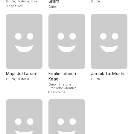
Gram
Guión, Historia, Idea
Guión
8 capítulos
Guión
Maja Jul Larsen
Emilie Lebech
Jannik Tai Mosholt
Kaae
Guión, Historia
Guión
Guión, Historia,
Productor Creativo,
Writers' Assistant
8 capítulos