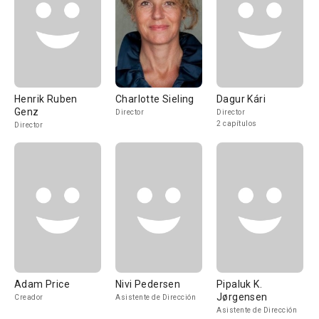
Henrik Ruben
Charlotte Sieling
Dagur Kári
Genz
Director
Director
2 capítulos
Director
Adam Price
Nivi Pedersen
Pipaluk K.
Jørgensen
Creador
Asistente de Dirección
Asistente de Dirección