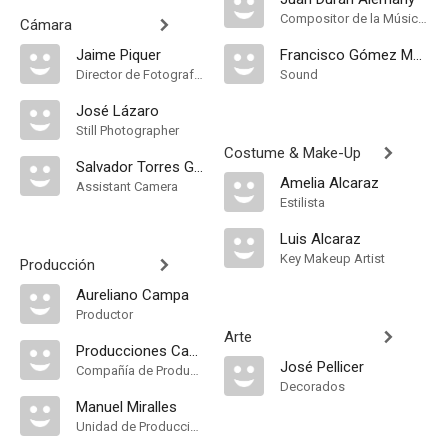
Compositor de la Música Original, Música
Cámara
Jaime Piquer
Francisco Gómez Méndez
Director de Fotografía, Camera Operator
Sound
José Lázaro
Still Photographer
Costume & Make-Up
Salvador Torres Garriga
Amelia Alcaraz
Assistant Camera
Estilista
Luis Alcaraz
Key Makeup Artist
Producción
Aureliano Campa
Productor
Arte
Producciones Campa
José Pellicer
Compañía de Produccion
Decorados
Manuel Miralles
Unidad de Producción