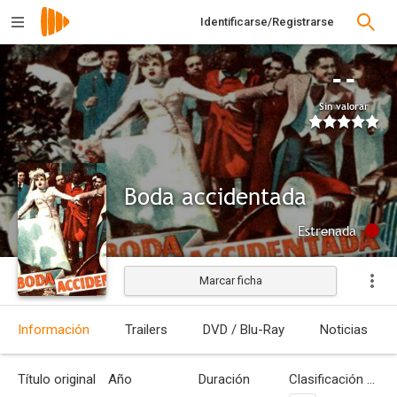
Identificarse/Registrarse
--
Sin valorar
Boda accidentada
Estrenada
Marcar ficha
Información
Trailers
DVD / Blu-Ray
Noticias
Título original
Año
Duración
Clasificación por edades