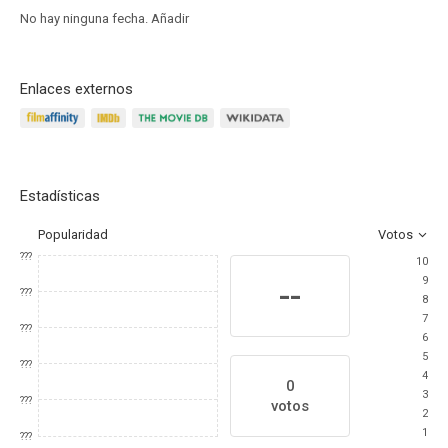
No hay ninguna fecha.
Añadir
Enlaces externos
Estadísticas
Popularidad
Votos
???
10
9
--
???
8
7
???
6
5
???
4
0
3
???
votos
2
1
???