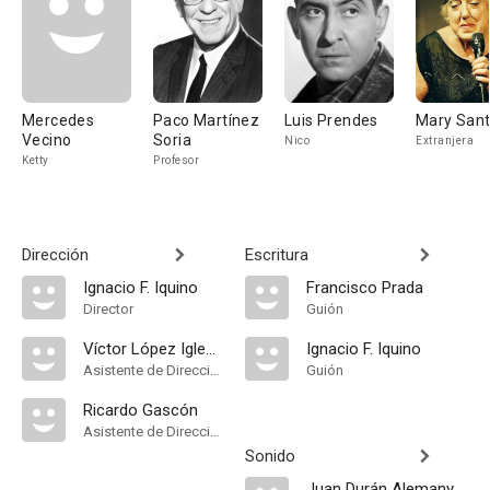
Mercedes
Paco Martínez
Luis Prendes
Mary San
Vecino
Soria
Nico
Extranjera
Ketty
Profesor
Dirección
Escritura
Ignacio F. Iquino
Francisco Prada
Director
Guión
Víctor López Iglesias
Ignacio F. Iquino
Asistente de Dirección
Guión
Ricardo Gascón
Asistente de Dirección
Sonido
Juan Durán Alemany