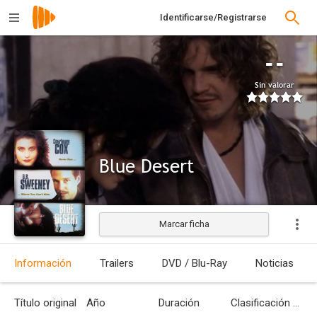
Identificarse/Registrarse
--
Sin valorar
Blue Desert
Marcar ficha
Estrenada
Información
Trailers
DVD / Blu-Ray
Noticias
Título original
Año
Duración
Clasificación por edades