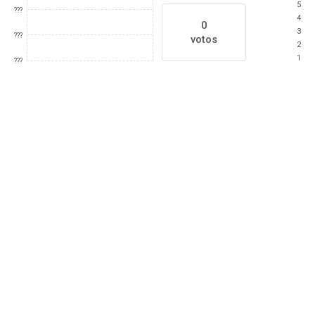
5
???
4
0
3
???
votos
2
1
???