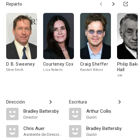
Reparto
D. B. Sweeney
Courteney Cox
Craig Sheffer
Philip Bak
Hall
Steve Smith
Lisa Roberts
Randall Atkins
Joe
Dirección
Escritura
Bradley Battersby
Arthur Collis
Director
Guión
Chris Auer
Bradley Battersby
Asistente de Dirección
Guión