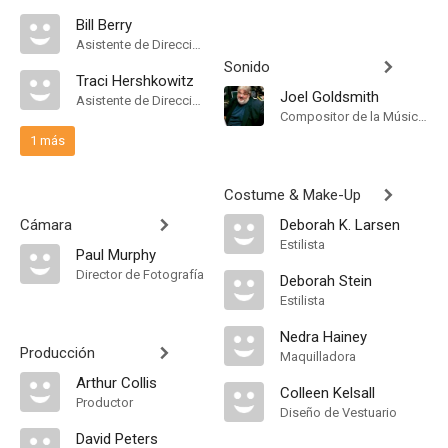
Bill Berry
Asistente de Dirección
Sonido
Traci Hershkowitz
Joel Goldsmith
Asistente de Dirección
Compositor de la Música Original, Música
1 más
Costume & Make-Up
Cámara
Deborah K. Larsen
Estilista
Paul Murphy
Director de Fotografía
Deborah Stein
Estilista
Nedra Hainey
Producción
Maquilladora
Arthur Collis
Colleen Kelsall
Productor
Diseño de Vestuario
David Peters