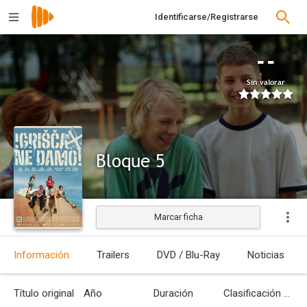
Identificarse/Registrarse
--
Sin valorar
Bloque 5
Marcar ficha
Estrenada
Información
Trailers
DVD / Blu-Ray
Noticias
Título original
Año
Duración
Clasificación por edades