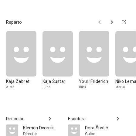
Reparto
Kaja Zabret
Kaja Šustar
Youri Friderich
Niko Lema
Alma
Luna
Rudi
Marko
Dirección
Escritura
Klemen Dvornik
Dora Šustić
Director
Guión