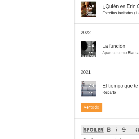
6.0
¿Quién es Erin 
Estrellas Invitadas
(
1
La función
2022
--
4.0
La función
Aparece como
Blanc
2021
7.4
El tiempo que te
Reparto
Eva regresa
Ver todo