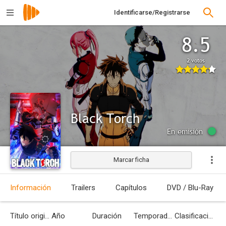
Identificarse/Registrarse
8.5
2 votos
Black Torch
En emisión
Marcar ficha
Información
Trailers
Capítulos
DVD / Blu-Ray
Título original
Año
Duración
Temporadas
Clasificación por edades