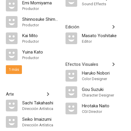
Emi Momiyama
Sound Effects
Productor
Shinnosuke Shimada
Productor
Edición
Kai Mito
Masato Yoshitake
Productor
Editor
Yuina Kato
Productor
Efectos Visuales
1 más
Haruko Nobori
Color Designer
Gou Suzuki
Arte
Character Designer
Sachi Takahashi
Hirotaka Naito
Dirección Artística
CGI Director
Seiko Imaizumi
Dirección Artística