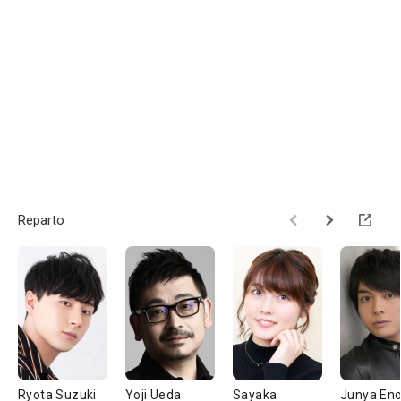
Reparto
Ryota Suzuki
Yoji Ueda
Sayaka
Junya Eno