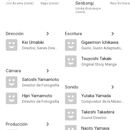
Senbongi
Jiro Azuma (voice)
Rago (voice)
Reiji Kirihara
Ichika Kishimojin
(voice)
Dirección
Escritura
Kei Umabiki
Gigaemon Ichikawa
Director, Series Director
Guión, Guión Adaptado, Series Composition
Tsuyoshi Takaki
Original Story, Manga
Cámara
Satoshi Yamamoto
Director de Fotografía
Sonido
Hijiri Yamamoto
Yutaka Yamada
Director de Fotografía
Compositor de la Música Original
Takeshi Takadera
Sound Director
Producción
Naoto Yamaya