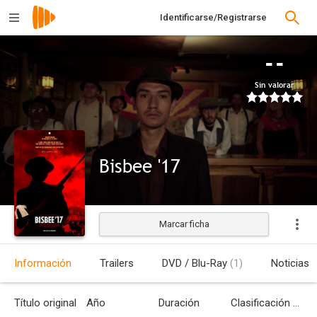
Identificarse/Registrarse
--
Sin valorar
Bisbee '17
Marcar ficha
Estrenada
Información
Trailers
DVD / Blu-Ray
(1)
Noticias
Título original
Año
Duración
Clasificación por edades