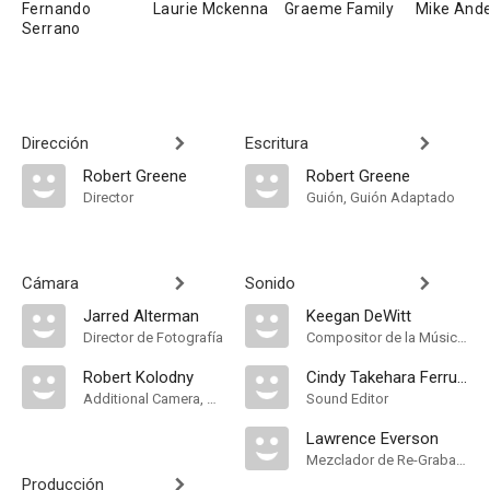
Fernando
Laurie Mckenna
Graeme Family
Mike And
Serrano
Dirección
Escritura
Robert Greene
Robert Greene
Director
Guión, Guión Adaptado
Cámara
Sonido
Jarred Alterman
Keegan DeWitt
Director de Fotografía
Compositor de la Música Original, Música
Robert Kolodny
Cindy Takehara Ferruccio
Additional Camera, Additional Director of Photography
Sound Editor
Lawrence Everson
Mezclador de Re-Grabación de Sonido
Producción