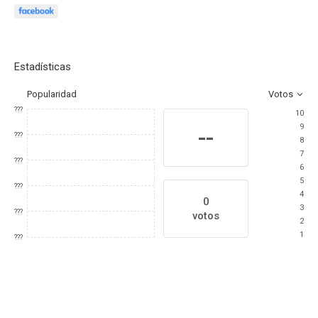
Estadísticas
Popularidad
Votos
???
10
9
--
???
8
7
???
6
5
???
4
0
3
???
votos
2
1
???