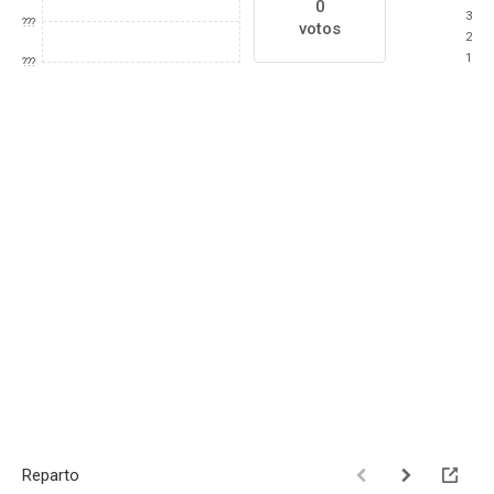
0
3
???
votos
2
1
???
Reparto