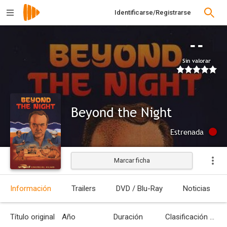
Identificarse/Registrarse
--
Sin valorar
Beyond the Night
Estrenada
Marcar ficha
Información
Trailers
DVD / Blu-Ray
Noticias
Título original
Año
Duración
Clasificación por edades