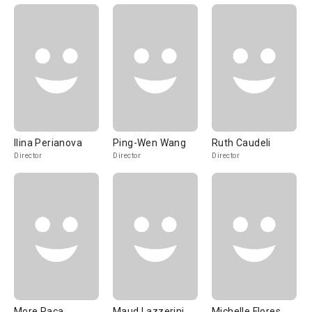
Ilina Perianova
Ping-Wen Wang
Ruth Caudeli
Director
Director
Director
More Raça
Maud Lazzerini
Michelle Flores