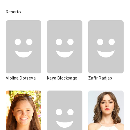
Reparto
Violina Dotseva
Kaya Blocksage
Zafir Radjab