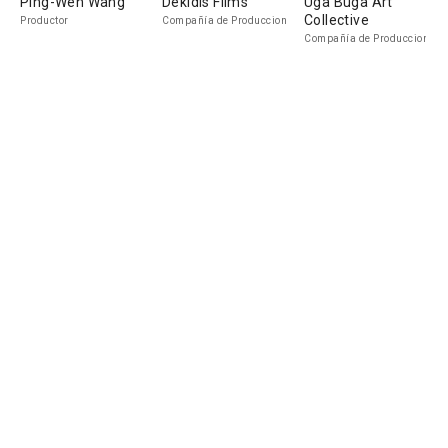
Ping-Wen Wang
Dekidis Films
Uga Buga Art
Collective
Productor
Compañía de Produccion
Compañía de Produccion