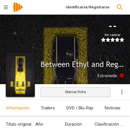
Identificarse/Registrarse
--
Sin valorar
Between Ethyl and Regular
Estrenada
Marcar ficha
Información
Trailers
DVD / Blu-Ray
Noticias
Título original
Año
Duración
Clasificación por edades