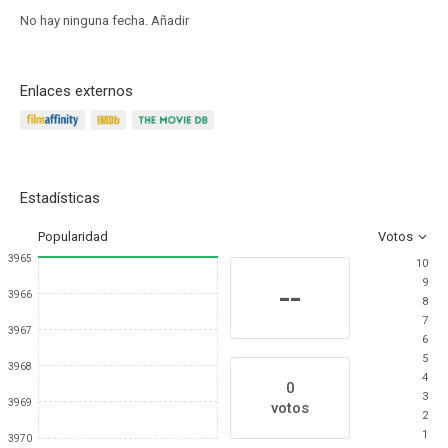
No hay ninguna fecha.
Añadir
Enlaces externos
Estadísticas
Popularidad
Votos
3965
10
9
--
3966
8
7
3967
6
5
3968
4
0
3
3969
votos
2
1
3970