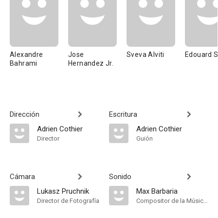
Alexandre
Jose
Sveva Alviti
Edouard 
Bahrami
Hernandez Jr.
Dirección
Escritura
Adrien Cothier
Adrien Cothier
Director
Guión
Cámara
Sonido
Lukasz Pruchnik
Max Barbaria
Director de Fotografía
Compositor de la Música Original