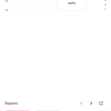
3
???
voto
2
1
???
Reparto