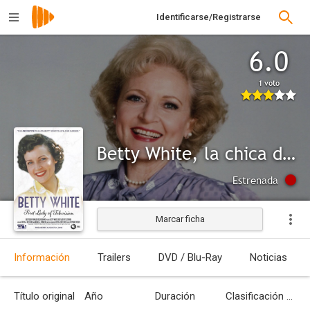
Identificarse/Registrarse
6.0
1 voto
Betty White, la chica de oro
Estrenada
Marcar ficha
Información
Trailers
DVD / Blu-Ray
Noticias
Título original
Año
Duración
Clasificación por edades