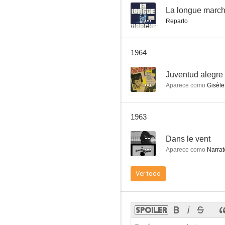
--
La longue marc
Reparto
Nous irons à Deauville
1964
--
Juventud alegre 
Aparece como
Gisèle
1963
--
Dans le vent
Aparece como
Narrato
Ver todo