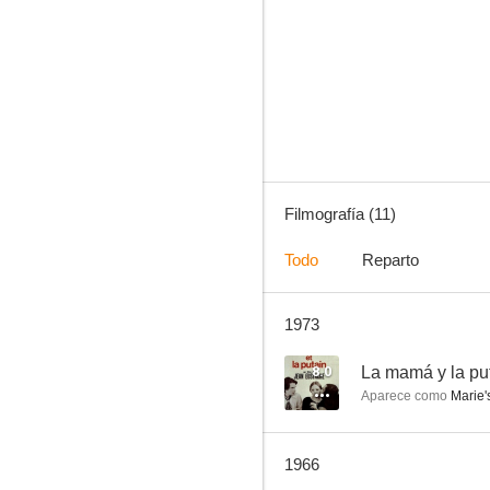
Juventud alegre y loca
--
Filmografía (11)
Todo
Reparto
1973
Germinal
--
8.0
La mamá y la pu
Aparece como
Marie'
1966