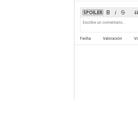
Legado de sangre
Fecha
Valoración
V
--
Daydreams
--