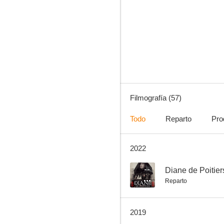
El fantasma de la libertad
6.6
Filmografía (57)
Todo
Reparto
Pro
2022
La reina Margot
5.8
--
Diane de Poitier
Reparto
2019