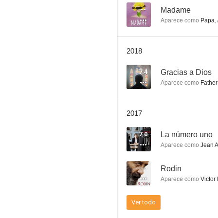
--
Madame
Aparece como
Papa
,
El amor después del mediodía
2018
4.0
7.4
Gracias a Dios
Aparece como
Father
2017
7.0
La número uno
Aparece como
Jean A
Amor en tiempos de guerra
--
Rodin
--
Aparece como
Victor
Ver todo