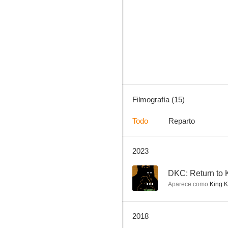
Donkey Kong Country
6.6
Filmografía (15)
Todo
Reparto
2023
Los inmortales
--
--
DKC: Return to K
Aparece como
King K.
2018