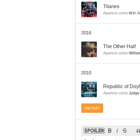
7.9
Titanes
Aparece como
W.H. A
Redwall
2016
--
--
The Other Half
Aparece como
William
2010
9.0
Republic of Doy
Aparece como
Judge 
Pesadillas: Bienvenidos a la Casa de la Muerte
Ver todo