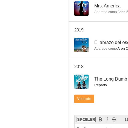
8.5
Mrs. America
Aparece como
John S
Affluenza
2019
5.5
El abrazo del os
Aparece como
Aron C
2018
6.0
The Long Dumb
Reparto
Ver todo