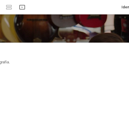
Iden
rafía.