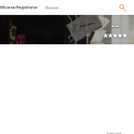
tificarse/Registrarse
--