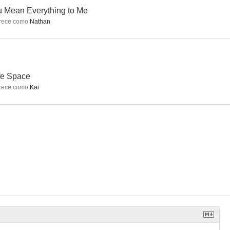
 Mean Everything to Me
rece como
Nathan
fe Space
rece como
Kai