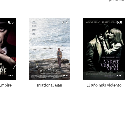
8.5
6.9
6.0
Empire
Irrational Man
El año más violento
7.0
7.0
6.9