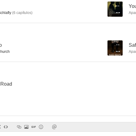
--
You
chlafly
(
6
capítulos
)
Apa
Teenage
o
--
Sa
hurch
Apa
 Road