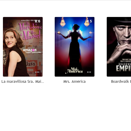
8.6
8.5
La maravillosa Sra. Maisel
Mrs. America
Boardwalk 
9.0
7.2