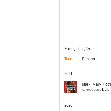
6 Years
6.0
Filmografía (20)
Todo
Reparto
2021
The Long Dumb Road
--
--
Mark, Mary + otr
Aparece como
Mark
2020