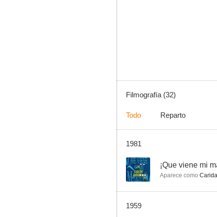
María Candelaria (Xochimilco)
--
Filmografía (32)
Todo
Reparto
1981
¡Que viene mi marido!
--
--
¡Que viene mi m
Aparece como
Carida
1959