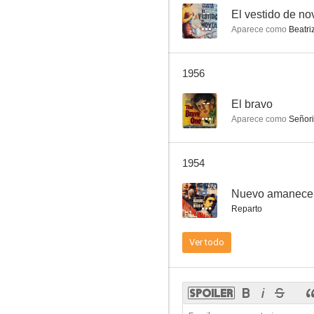
--
El vestido de no
Aparece como
Beatri
Nuevo amanecer
1956
--
--
El bravo
Aparece como
Señori
1954
--
Nuevo amanece
Reparto
Canción de cuna
Ver todo
--