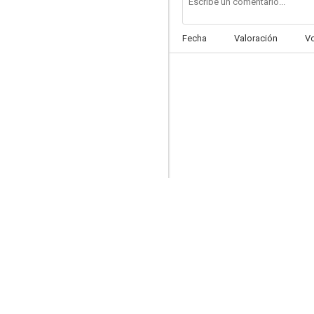
Fecha
Valoración
V
Sor Alegría
--
Subida al cielo
--