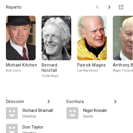
Reparto
Michael Kitchen
Bernard
Patrick Magee
Anthony 
Horsfall
Bob Curry
Leo Raymount
Roger Truscot
Clyde Boyd
Dirección
Escritura
Richard Bramall
Nigel Kneale
Director
Guión
Don Taylor
Director