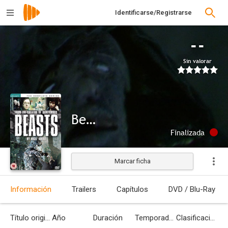
Identificarse/Registrarse
--
Sin valorar
Beasts
Finalizada
Marcar ficha
Información
Trailers
Capítulos
DVD / Blu-Ray
Título original
Año
Duración
Temporadas
Clasificación por edades