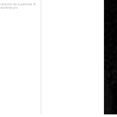
irector de la película. El
oductoras y/o