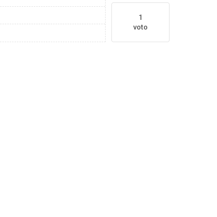
1
voto