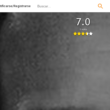
tificarse/Registrarse
7.0
1 voto