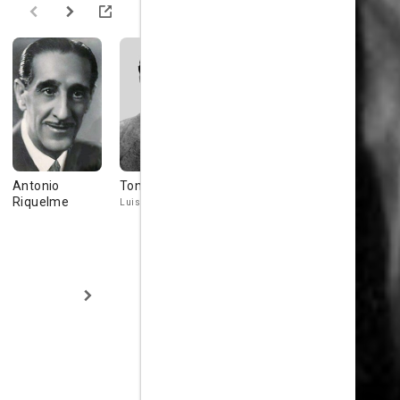
Antonio
Tony Leblanc
Fernando
Irene Caba
Riquelme
Aguirre
Luis