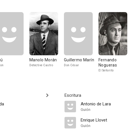
lú
Manolo Morán
Guillermo Marín
Fernando
Nogueras
non
Detective Castro
Don César
El Señorito
Escritura
jda
Antonio de Lara
Guión
Enrique Llovet
Guión