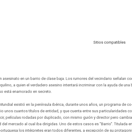
Sitios compatibles
un asesinato en un barrio de clase baja. Los rumores del vecindario señalan
 inquilino, a quien el verdadero asesino intentará incriminar con la ayuda de una 
so está enamorado en secreto.
Mundial existió en la península ibérica, durante unos años, un programa de c
io unos cuantos títulos de entidad, y que cuenta entre sus particularidades co
cir, películas rodadas por duplicado, con mismo guión y director pero cambia
 del mercado al cual iba dirigidas. Uno de estos casos es "Barrio". Titulada en
 portuguesa los intérpretes eran todos diferentes, a excepción de su protagoni