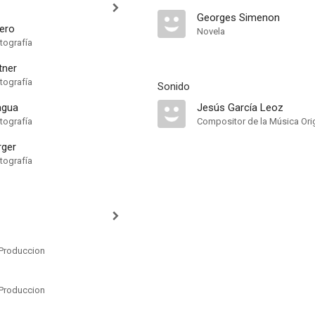
Georges Simenon
rero
Novela
tografía
tner
tografía
Sonido
agua
Jesús García Leoz
tografía
Compositor de la Música Orig
rger
tografía
Produccion
Produccion