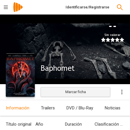
Identificarse/Registrarse
--
Sin valorar
Baphomet
Marcar ficha
Estrenada
Información
Trailers
DVD / Blu-Ray
Noticias
Título original
Año
Duración
Clasificación por edades