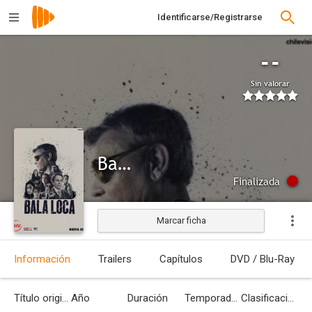
Identificarse/Registrarse
--
Sin valorar
Bala loca
Finalizada
Marcar ficha
Información
Trailers
Capítulos
DVD / Blu-Ray
Título original
Año
Duración
Temporadas
Clasificación por edades