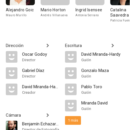
Alejandro Goic
Mario Horton
Ingrid Isensee
Catalina
Saavedra
Mauro Murillo
Andrés Villanueva
Antonia Serrano
Patricia Fue
Dirección
Escritura
Oscar Godoy
David Miranda-Hardy
Director
Guión
Gabriel Díaz
Gonzalo Maza
Director
Guión
David Miranda-Hardy
Pablo Toro
Creador
Guión
Miranda David
Guión
Cámara
1 más
Benjamín Echazarreta
Director de Fotografía