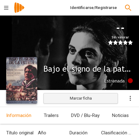
Identificarse/Registrarse
--
Sin valorar
Bajo el signo de la patria
Estrenada
Marcar ficha
Información
Trailers
DVD / Blu-Ray
Noticias
Título original
Año
Duración
Clasificación por edades