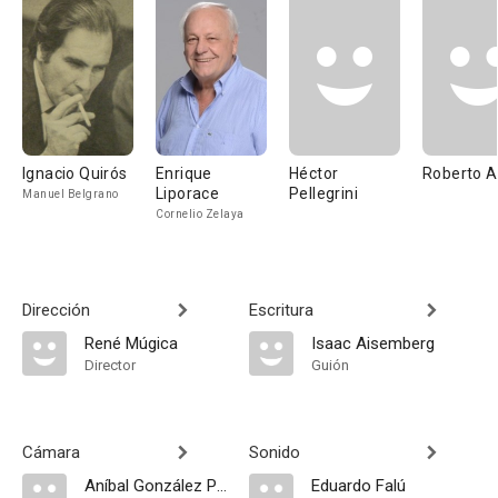
Ignacio Quirós
Enrique
Héctor
Roberto Ai
Liporace
Pellegrini
Manuel Belgrano
Cornelio Zelaya
Dirección
Escritura
René Múgica
Isaac Aisemberg
Director
Guión
Cámara
Sonido
Aníbal González Paz
Eduardo Falú