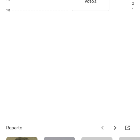
votos
2
1
???
Reparto