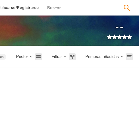
tificarse/Registrarse
--
Poster
Filtrar
Primeras añadidas
ies
ión
TVE
026
20m