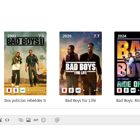
2003
7.3
2020
7.7
2024
Dos policías rebeldes II
Bad Boys for Life
Bad Boys: Ri