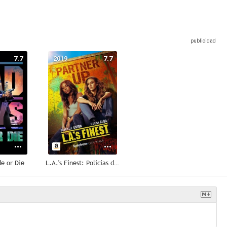
7.7
2019
7.7
de or Die
L.A.'s Finest: Policías de Los Ángeles