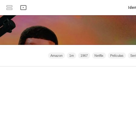
Iden
Amazon
1m
1967
Netflix
Películas
Ser
Animación
Crimen
Serie de TV
Filmaffinity
Acc
2020 - 2031
2015 - 2031
2021 - 2025
Filmin
Clan 
España
2026 - 2031
Romance
Intriga
Anime
2
HBO
Bélico
40m - 1h 