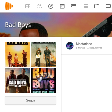
Bad Boys
Macfarlane
5 fichas /
1
seguidores
Seguir