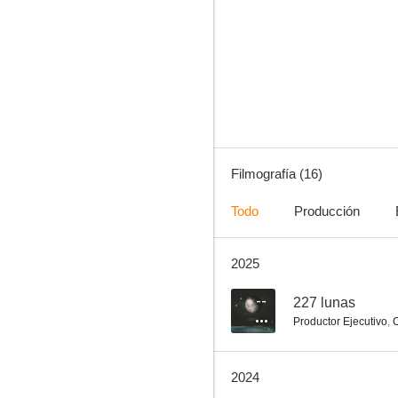
Galasso, pensar en nacional
--
Filmografía (16)
Todo
Producción
2025
Los médicos de Nietzsche
--
--
227 lunas
Productor Ejecutivo
,
C
2024