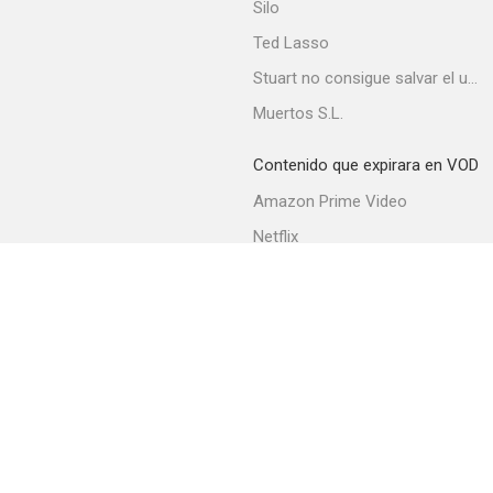
Silo
Ted Lasso
Stuart no consigue salvar el universo
Muertos S.L.
Contenido que expirara en VOD
Amazon Prime Video
Netflix
Filmin
Movistar+
Movistar+ Fibra