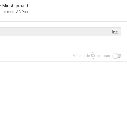
e Midshipmaid
rece como
AB Pook
Mínimo de
50
palabras