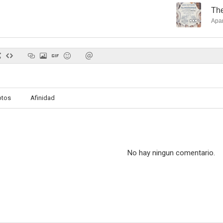
--
Th
Apa
otos
Afinidad
No hay ningun comentario.