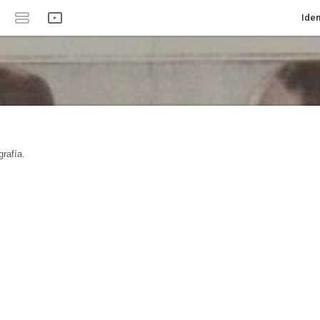
Iden
rafía.