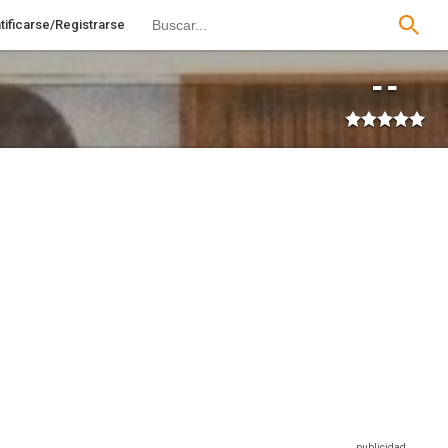
tificarse/Registrarse
--