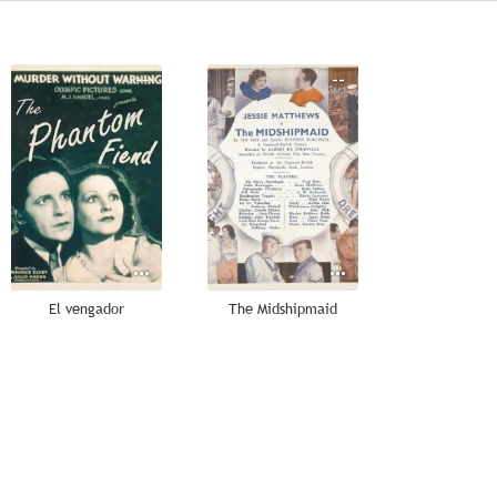
--
--
El vengador
The Midshipmaid