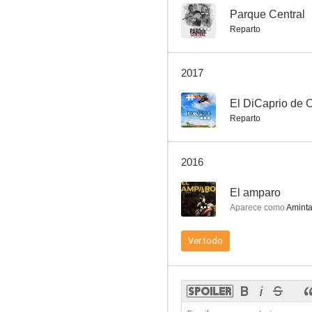
--
Parque Central
Reparto
Una abuela virgen
2017
--
--
El DiCaprio de
Reparto
2016
--
El amparo
Aparece como
Amint
La matanza de Santa Bárbara
Ver todo