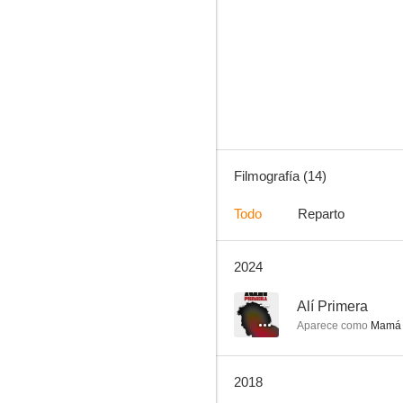
El amparo
--
Filmografía (14)
Todo
Reparto
2024
Válgame Dios
--
--
Alí Primera
Aparece como
Mamá 
2018