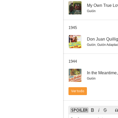
--
My Own True Lo
Guión
The Big Broadcast of 1937
1945
--
--
Don Juan Quilli
Guión
,
Guión Adapta
1944
--
In the Meantime,
Guión
Palooka
Ver todo
--