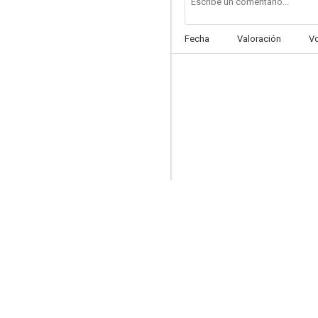
Fecha
Valoración
V
La dama de la prensa
--
Mi chica y yo