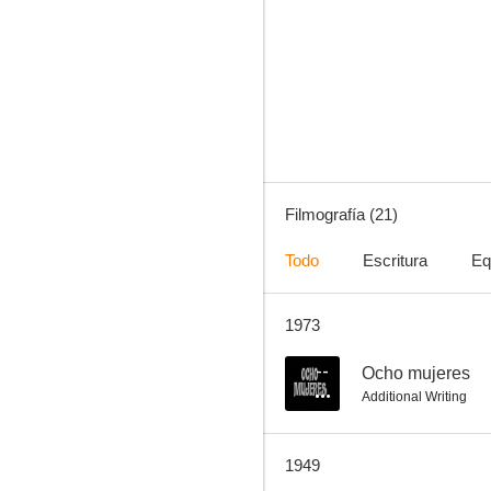
Ocho mujeres
--
Filmografía (21)
Todo
Escritura
Eq
1973
In the Meantime, Darling
--
--
Ocho mujeres
Additional Writing
1949