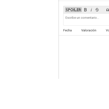
Lazarus: The Awakening
Fecha
Valoración
V
--
Repeater
--