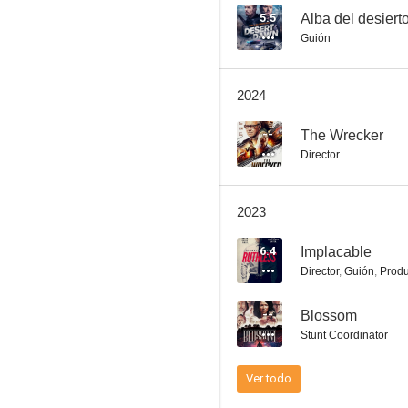
5.5
Alba del desiert
Guión
Objetivo libertad
2024
4.0
--
The Wrecker
Director
2023
6.4
Implacable
Director
,
Guión
,
Produ
Deathstalker III
--
Blossom
--
Stunt Coordinator
Ver todo