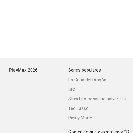
Out for Blood (Karate Man)
--
PlayMax
2026
Series populares
La Casa del Dragón
Silo
Academia de Ninjas
Stuart no consigue salvar el universo
--
Ted Lasso
Rick y Morty
Contenido que expirara en VOD