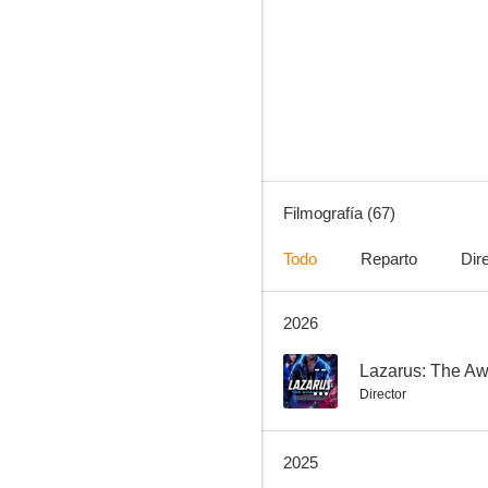
Implacable
5.5
Filmografía (67)
Todo
Reparto
Dir
2026
Alba del desierto
5.0
--
Lazarus: The A
Director
2025