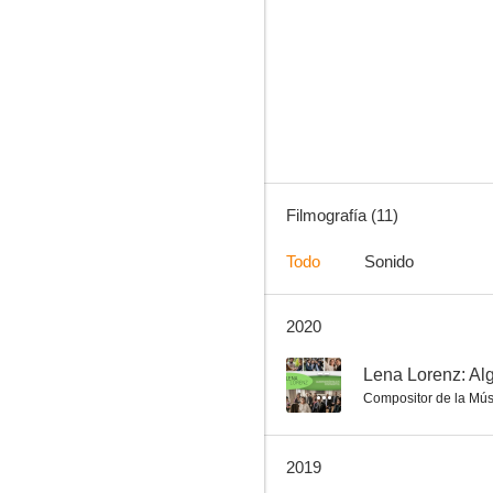
Lena Lorenz: Luces y sombras
--
Filmografía (11)
Todo
Sonido
2020
Lena Lorenz: Dos padres
--
--
Lena Lorenz: Al
Compositor de la Mús
2019