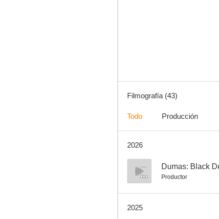
Astérix y Obélix y el reino medio
7.6
Filmografía (43)
Todo
Producción
2026
Parthenope
7.4
--
Dumas: Black De
Productor
2025