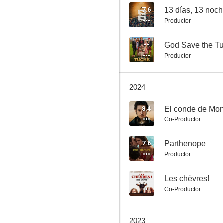
7.6
13 días, 13 noc
Productor
La famosa invasión de los osos en Sicilia
--
God Save the T
Productor
6.8
2024
8.4
El conde de Mon
Co-Productor
7.6
Parthenope
Productor
La belle époque
6.6
--
Les chèvres!
Co-Productor
2023