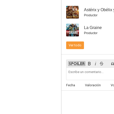
6.4
Astérix y Obélix 
Productor
--
La Graine
Zoe y Tempestad
Productor
6.5
Ver todo
Fecha
Valoración
V
Lo mejor está por llegar
6.0