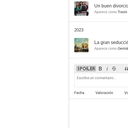
--
Un buen divorci
Aparece como
Travis
2023
7.3
La gran seducci
Aparece como
Germá
Fecha
Valoración
V