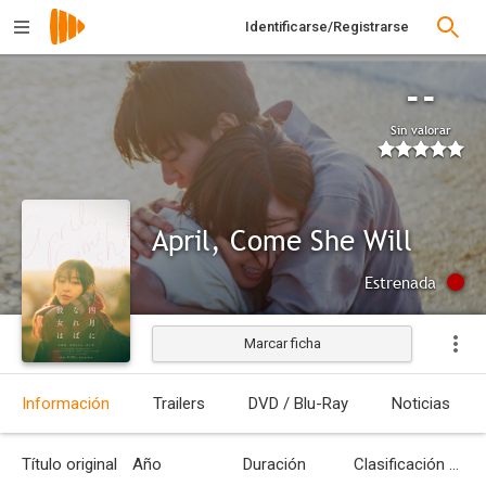
Identificarse/Registrarse
--
Sin valorar
April, Come She Will
Estrenada
Marcar ficha
Información
Trailers
DVD / Blu-Ray
Noticias
Título original
Año
Duración
Clasificación por edades