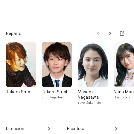
Reparto
Takeru Sato
Takeru Satoh
Masami
Nana Mori
Nagasawa
Shun Fujishiro
Haru Iyoda
Yayoi Sakamoto
Dirección
Escritura