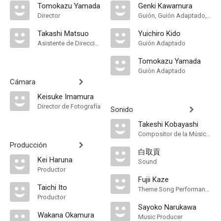
Tomokazu Yamada
Genki Kawamura
Director
Guión, Guión Adaptado, Novela, Original Story
Takashi Matsuo
Yuichiro Kido
Asistente de Dirección
Guión Adaptado
Tomokazu Yamada
Guión Adaptado
Cámara
Keisuke Imamura
Director de Fotografía
Sonido
Takeshi Kobayashi
Compositor de la Música Original
Producción
白取貢
Kei Haruna
Sound
Productor
Fujii Kaze
Taichi Ito
Theme Song Performance
Productor
Sayoko Narukawa
Wakana Okamura
Music Producer