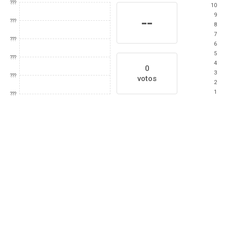
???
10
9
--
???
8
7
???
6
5
???
4
0
3
???
votos
2
1
???