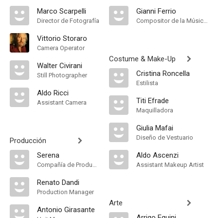
Marco Scarpelli
Gianni Ferrio
Director de Fotografía
Compositor de la Música Original
Vittorio Storaro
Camera Operator
Costume & Make-Up
Walter Civirani
Cristina Roncella
Still Photographer
Estilista
Aldo Ricci
Titi Efrade
Assistant Camera
Maquilladora
Giulia Mafai
Diseño de Vestuario
Producción
Serena
Aldo Ascenzi
Compañía de Produccion
Assistant Makeup Artist
Renato Dandi
Production Manager
Arte
Antonio Girasante
Arrigo Equini