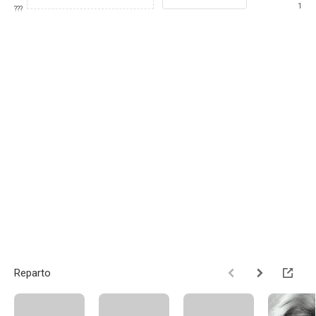
1
???
Reparto