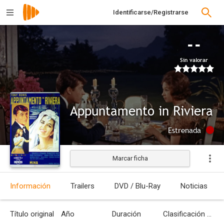
Identificarse/Registrarse
--
Sin valorar
Appuntamento in Riviera
Estrenada
Marcar ficha
Información
Trailers
DVD / Blu-Ray
Noticias
Título original
Año
Duración
Clasificación por edades