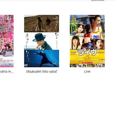
4.0
--
--
El Comité de Podría-Haber-Tenido-Sexo
Utsukushii hito saba?
Live