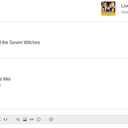
--
Liv
Apa
 the Seven Witches
e Mei
)