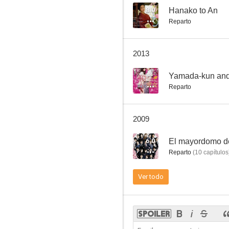
8.0
Hanako to An
Reparto
2013
--
Yamada-kun and
Reparto
2009
6.0
El mayordomo d
Reparto
(
10
capítulos
Ver todo