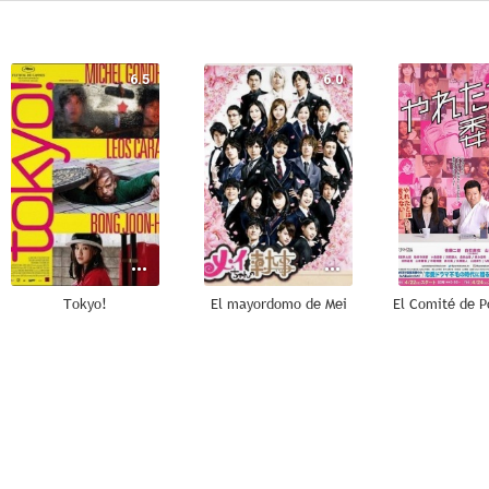
6.5
6.0
Tokyo!
El mayordomo de Mei