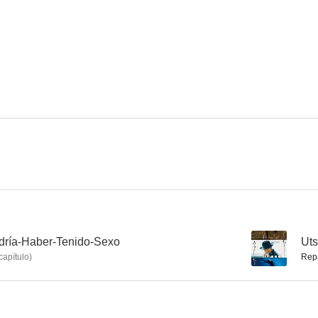
dría-Haber-Tenido-Sexo
--
Uts
capítulo
)
Rep