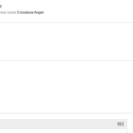
e
rece como
Crossbow Angel