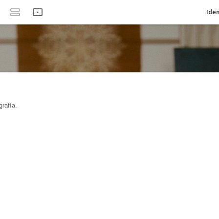
Iden
rafía.