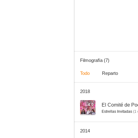
Yamada-kun and the Seven Witches
Filmografía (7)
Todo
Reparto
2018
4.0
El Comité de Po
Estrellas Invitadas
(
1
2014