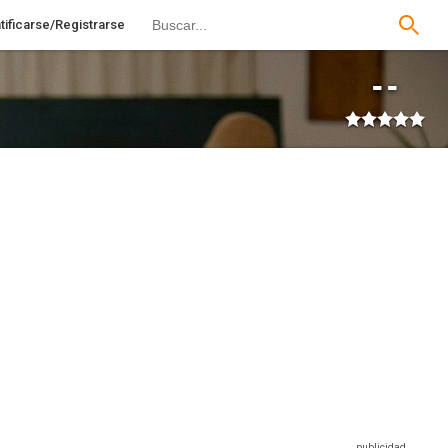
tificarse/Registrarse
--