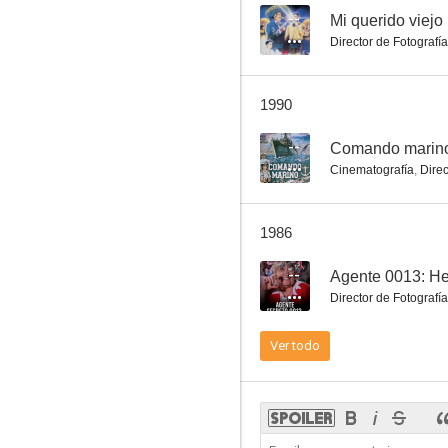
--
Mi querido viejo
Director de Fotografía
Días de combate
1990
--
--
Comando marin
Cinematografía
,
Direc
1986
--
Agente 0013: Her
Director de Fotografía
Ora sí ¡tenemos que ganar!
Ver todo
--