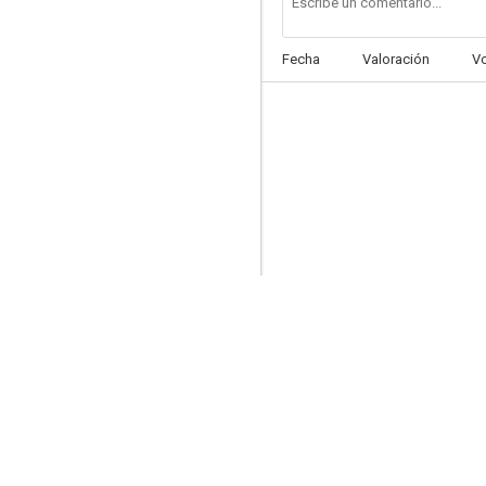
Fecha
Valoración
V
El Cristo de los milagros
--
Leyendas macabras de la colonia
--