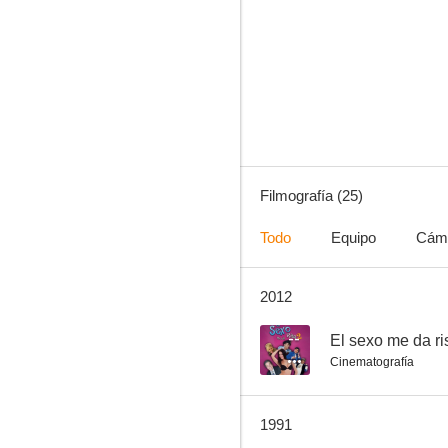
Mi querido viejo
--
Filmografía (25)
Todo
Equipo
Cám
2012
Perico el de los Palotes
--
--
El sexo me da ri
Cinematografía
1991