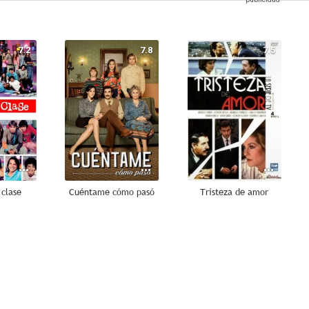
7.2
7.8
7.5
 clase
Cuéntame cómo pasó
Tristeza de amor
5.8
5.0
5.0