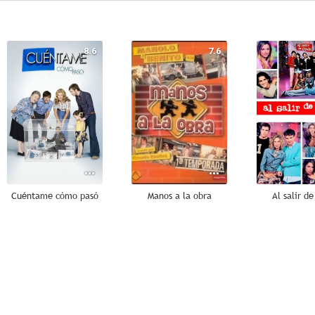
8.6
7.6
Cuéntame cómo pasó
Manos a la obra
Al salir de
6.7
6.3