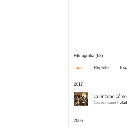
Farmacia de guardia
4.0
Filmografía (63)
Todo
Reparto
Esc
2017
Sócrates
--
7.8
Cuéntame cómo
Aparece como
Invita
2006