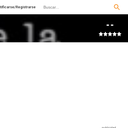
tificarse/Registrarse
--