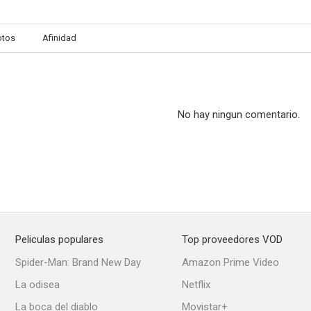
otos
Afinidad
El poderoso influjo de la luna
Las tres perfectas casadas
Diner
--
--
No hay ningun comentario.
Peliculas populares
Top proveedores VOD
Los ladrones somos gente honrada
La tercera palabra
Spider-Man: Brand New Day
Amazon Prime Video
--
--
La odisea
Netflix
La boca del diablo
Movistar+