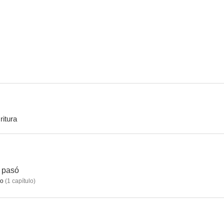
Cha-cha-chá
La Celestina
--
--
ritura
El cobrador: In God We Trust
Trileros
--
--
 pasó
do
(
1
capítulo
)