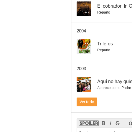
--
El cobrador: In 
Reparto
Crónicas urbanas
2004
--
--
Trileros
Reparto
2003
8.7
Aquí no hay quie
Aparece como
Padre 
La huella del crimen
Ver todo
--