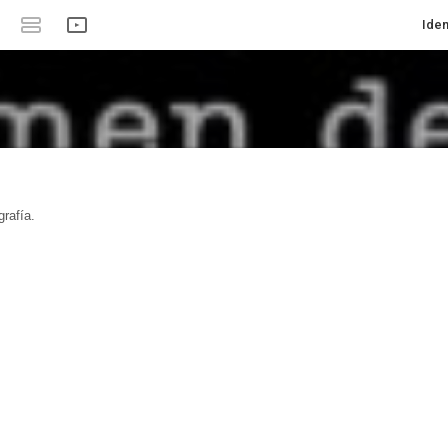
Iden
rafía.