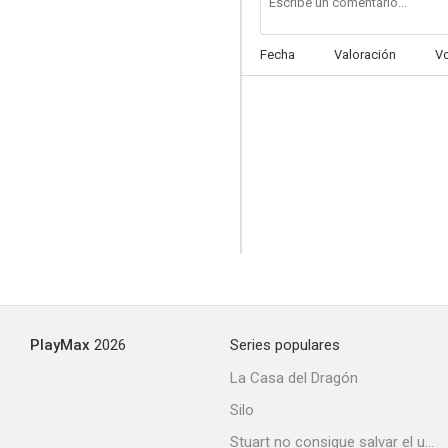
Fecha
Valoración
V
Gay Club
--
PlayMax
2026
Series populares
La dama duende
La Casa del Dragón
--
Silo
Stuart no consigue salvar el universo