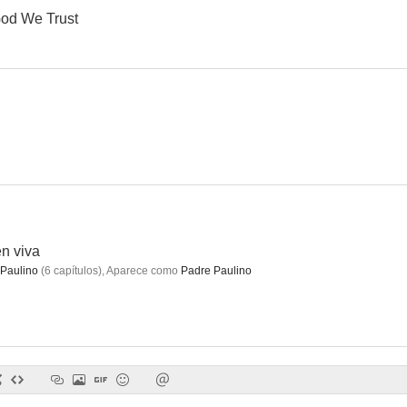
God We Trust
Prohibido en otoño
Melocotón en almíbar
Vísper
--
--
n viva
Paulino
(
6
capítulos
)
,
Aparece como
Padre Paulino
La señorita de Trevélez
Y del seguro... ¡líbranos Señor!
Juanita la
--
--