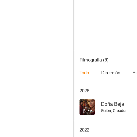
Lua de Mel
--
Filmografía (9)
Todo
Dirección
Es
2026
Flor do Mar
--
Doña Beja
Guión
,
Creador
2022