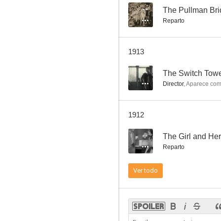
--
The Pullman Bri
Reparto
An Arcadian Maid
1913
5.0
--
The Switch Tow
Director
,
Aparece co
1912
--
The Girl and Her
Reparto
The Fatal Hour
Ver todo
--