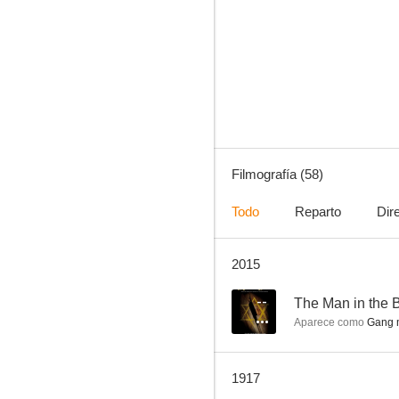
The Usurer
6.0
Filmografía (58)
Todo
Reparto
Dir
2015
Muggsy Becomes a Hero
6.0
--
The Man in the 
Aparece como
Gang 
1917