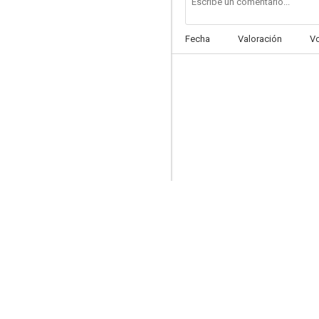
Fecha
Valoración
V
The Switch Tower
--
The Goddess of Sagebrush Gulch
--