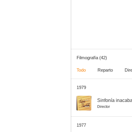
Pygmalion
--
Filmografía (42)
Todo
Reparto
Dir
1979
La importancia de llamarse Ernesto
--
--
Sinfonía inacab
Director
1977