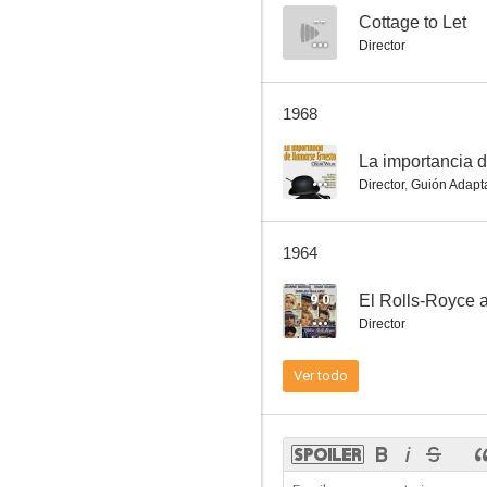
--
Cottage to Let
Director
Al final de la noche
1968
--
--
La importancia 
Director
,
Guión Adapt
1964
9.0
El Rolls-Royce a
Director
La noche es mi enemiga
Ver todo
--