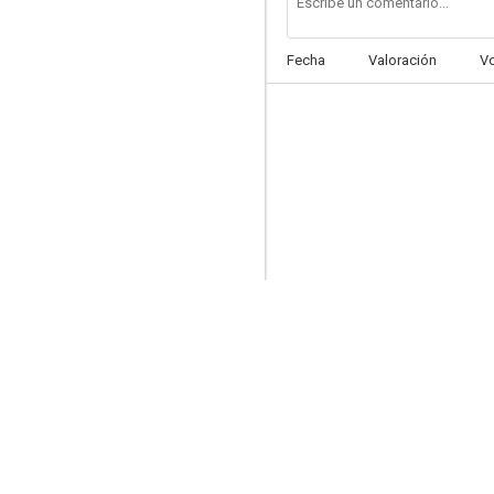
Fecha
Valoración
V
Consejo de guerra (Carrington V.C.)
--
The Net
--