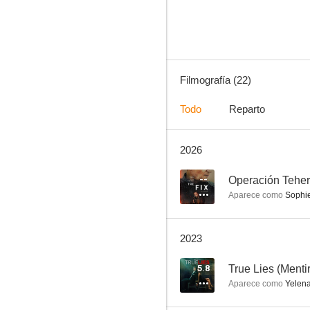
8.4
Filmografía (22)
Todo
Reparto
2026
The Americans
7.0
--
Operación Tehe
Aparece como
Sophi
2023
5.8
True Lies (Menti
Aparece como
Yelen