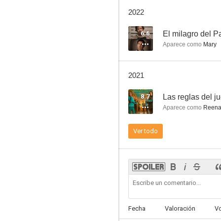
Los pingüinos de Madagascar
2022
8.3
6.6
El milagro del P
Aparece como
Mary
2021
8.7
Las reglas del 
Aparece como
Reena 
Prodigal Son
Ver todo
6.0
Fecha
Valoración
V