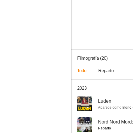
Sievers y el sueño de volar
--
Filmografía (20)
Todo
Reparto
2023
Sievers y el misterio en turquesa
--
--
Luden
Aparece como
Ingrid
--
Reparto