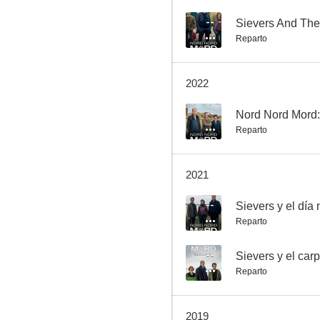
--
Sievers And The
Reparto
Sievers y el carpín dorado
2022
--
--
Reparto
2021
--
Sievers y el día
Reparto
Nido vacío
--
--
Sievers y el car
Reparto
2019