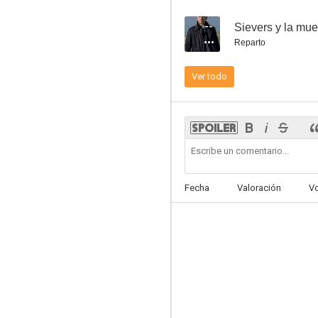
--
Sievers y la mue
Reparto
Ver todo
Nido vacío: los Winters
--
Fecha
Valoración
V
Große Gefühle (Big Feelings)