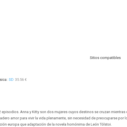
Sitios compatibles
sica:
SD
35.56 €
 2 episodios. Anna y Kitty son dos mujeres cuyos destinos se cruzan mientra
dadero amor para vivir la vida plenamente, sin necesidad de preocuparse por
cción europa que adaptación de la novela homónima de León Tólstoi.