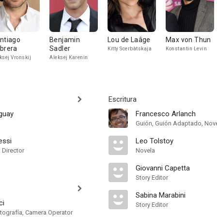
ntiago
Benjamin
Lou de Laâge
Max von Thun
brera
Sadler
Kitty Scerbàtskaja
Konstantin Levin
ksej Vronskij
Aleksej Karenin
Escritura
uguay
Francesco Arlanch
Guión, Guión Adaptado, Nov
essi
Leo Tolstoy
t Director
Novela
Giovanni Capetta
Story Editor
Sabina Marabini
ci
Story Editor
otografía, Camera Operator