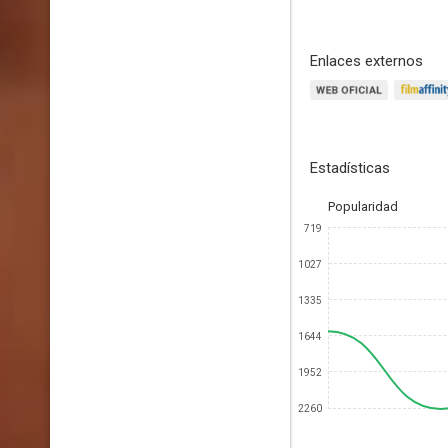
Enlaces externos
Estadísticas
Popularidad
719
1027
1335
1644
1952
2260