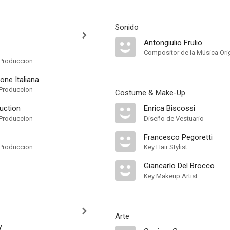
Sonido
Antongiulio Frulio
Compositor de la Música Orig
Produccion
ione Italiana
Produccion
Costume & Make-Up
uction
Enrica Biscossi
Produccion
Diseño de Vestuario
Francesco Pegoretti
Produccion
Key Hair Stylist
Giancarlo Del Brocco
Key Makeup Artist
Arte
y