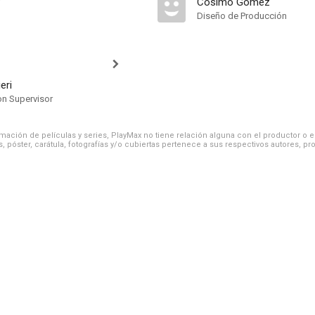
Cosimo Gomez
Diseño de Producción
eri
on Supervisor
ación de películas y series, PlayMax no tiene relación alguna con el productor o el d
, póster, carátula, fotografías y/o cubiertas pertenece a sus respectivos autores, pr