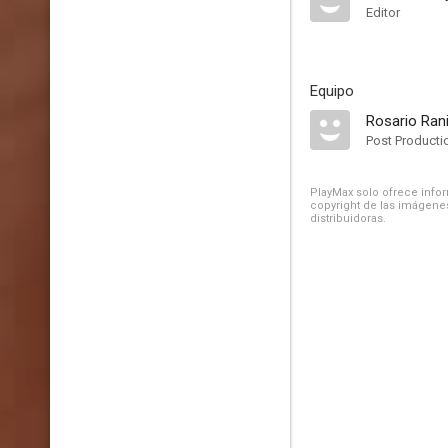
Editor
Equipo
Rosario Rani
Post Producti
PlayMax solo ofrece inform
copyright de las imágenes
distribuidoras.