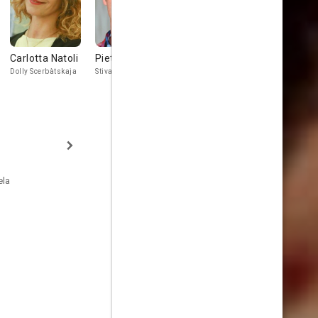
Carlotta Natoli
Pietro Sermonti
María Castro
Ángela Mol
Dolly Scerbàtskaja
Stiva
Gräfin Wronsk
ela