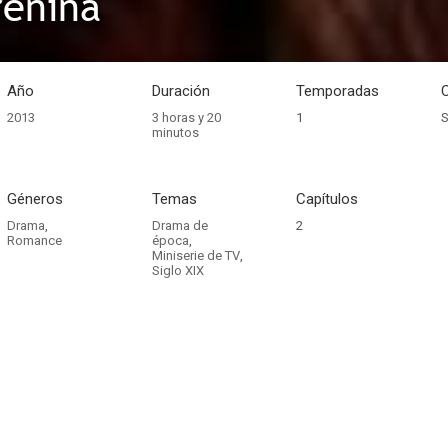
renina
Año
Duración
Temporadas
2013
3 horas y 20
1
S
minutos
Géneros
Temas
Capítulos
Drama
,
Drama de
2
Romance
época
,
Miniserie de TV
,
Siglo XIX