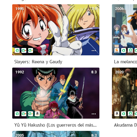
1995
7.9
2006
Slayers: Reena y Gaudy
La melanco
1992
8.3
2020
Yû Yû Hakusho (Los guerreros del más allá)
Akudama D
2005
8.3