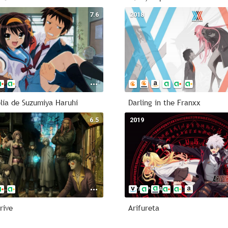
7.6
2018
lía de Suzumiya Haruhi
Darling in the Franxx
6.5
2019
rive
Arifureta