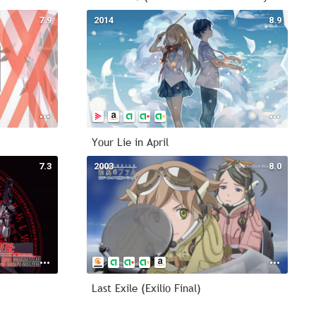
7.9
2014
8.9
Your Lie in April
7.3
2003
8.0
Last Exile (Exilio Final)