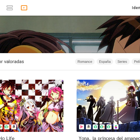
Iden
r valoradas
Romance
España
Series
Pel
1874 - 2019
Infantil
Animación
1874 - 2007
Anime
Documen
8.4
2014
1967
Serie de TV
1874 - 2015
40m - 1h 20m
Acción
2026
No Life
Yona, la princesa del amane