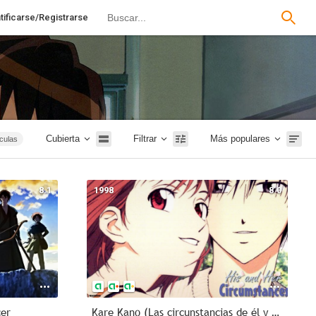
tificarse/Registrarse
Cubierta
Filtrar
Más populares
ículas
Terror
tales
8.1
1998
8.0
Rusia
1m
Intriga
cer
Kare Kano (Las circunstancias de él y ella)