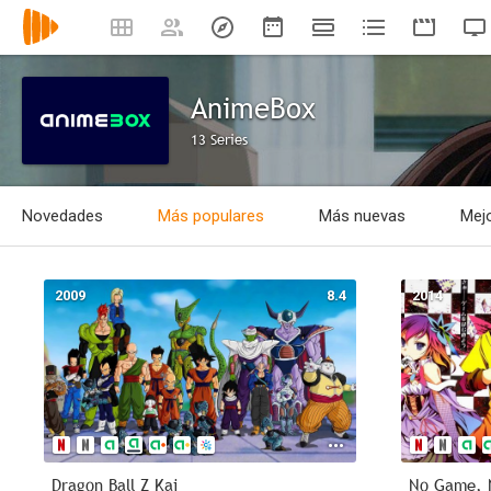
AnimeBox
13 Series
Novedades
Más populares
Más nuevas
Mejo
2009
8.4
2014
Dragon Ball Z Kai
No Game, 