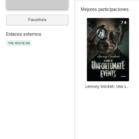
Mejores participaciones
Favorito/a
7.8
Enlaces externos
Lemony Snicket: Una serie de catastróficas desdichas
--