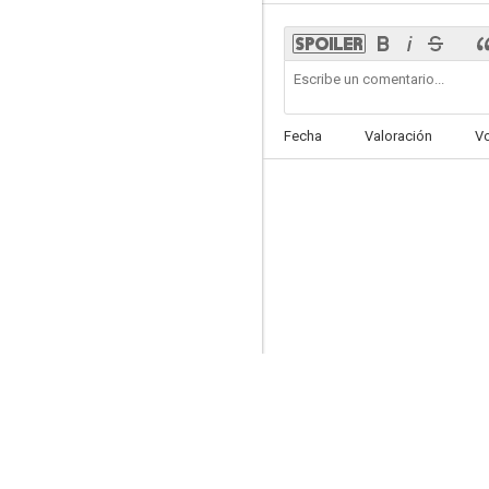
Héctor
Fecha
Valoración
V
6.4
Dime tu nombre
5.8