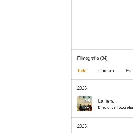
Padre no hay más que uno
6.5
Filmografía (34)
Todo
Cámara
Equ
2026
La tribu
5.9
9.5
La fiera
Director de Fotografía
2025